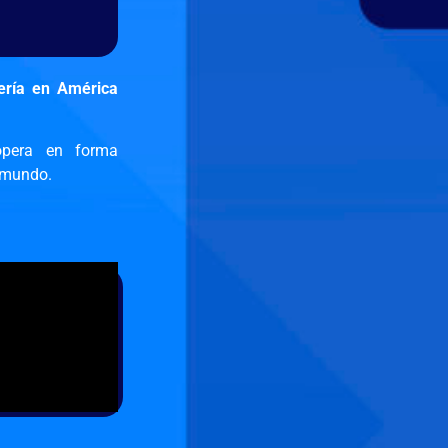
iería en América
opera en forma
l mundo.