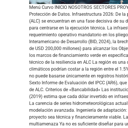
Menú Curvo INICIO NOSOTROS SECTORES PROYECT
Protección de Datos. Infraestructura 2026: De la p
(ALC) se encuentran en una fase decisiva de su de
para centrarse en la ejecución técnica. La infrae
requerimiento operativo mandatorio en los pliegos
Interamericano de Desarrollo (BID, 2024), la brec
de USD 200,000 millones) para alcanzar los Objet
los marcos de financiamiento verde en especifica
técnico de la resiliencia en ALC La región es un
climáticos podrían costar a la región entre el 1.
no puede basarse únicamente en registros históri
Sexto Informe de Evaluación del IPCC (AR6), que
de ALC. Criterios de «Bancabilidad» Las instituc
(2019) estima que cada dólar invertido en infraes
La carencia de series hidrometeorológicas actual
modelación avanzada. Ingeniería de adaptación: t
proyecto sea técnica y financieramente viable. La
multiamenaza Ya no es suficiente diseñar para u