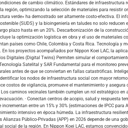
ondiciones de cambio climático. Estándares de infraestructura r
la región, optimizando la selección de materiales para resistir 
uctura verde» ha demostrado ser altamente costo-efectiva. El i
tenible (SUDS) y la bioingeniería en taludes no solo reducen e
rgo plazo hasta en un 20%. Descarbonización de la construcción
ncluye la optimización logística en obra y el uso de materiales 
tan países como Chile, Colombia y Costa Rica. Tecnología y mon
ión. En los proyectos acompañados por Nippon Koei LAC, la aplica
os Digitales (Digital Twins) Permiten simular el comportamient
 Tecnología Satelital y SAR Fundamental para el monitoreo preve
ales antes de que se conviertan en fallas catastróficas. Inteligen
ntificar los nodos de infraestructura social con mayor retorno 
ce costos de vigilancia, promueve el mantenimiento y asegura c
ca Los caminos vecinales también cumplen un rol estratégico en 
evacuación. · Conectan centros de acopio, salud y respuesta tem
e incrementan entre un 15% y 30% (estimaciones de IPCC para A
miento intensivo en época húmeda. La infraestructura resiliente
las Alianzas Público-Privadas (APP) en 2026 depende de una gob
al social de la región. En Nippon Koei LAC, estamos convencidos 