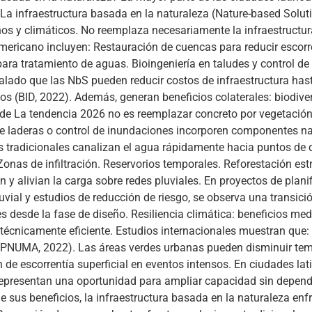
o. La infraestructura basada en la naturaleza (Nature-based Soluti
os y climáticos. No reemplaza necesariamente la infraestructur
americano incluyen: Restauración de cuencas para reducir esco
ara tratamiento de aguas. Bioingeniería en taludes y control de
 señalado que las NbS pueden reducir costos de infraestructura 
os (BID, 2022). Además, generan beneficios colaterales: biodive
verde La tendencia 2026 no es reemplazar concreto por vegetación,
de laderas o control de inundaciones incorporen componentes nat
as tradicionales canalizan el agua rápidamente hacia puntos d
Zonas de infiltración. Reservorios temporales. Reforestación es
 y alivian la carga sobre redes pluviales. En proyectos de planif
vial y estudios de reducción de riesgo, se observa una transici
es desde la fase de diseño. Resiliencia climática: beneficios me
 técnicamente eficiente. Estudios internacionales muestran que:
(PNUMA, 2022). Las áreas verdes urbanas pueden disminuir temp
n de escorrentía superficial en eventos intensos. En ciudades la
representan una oportunidad para ampliar capacidad sin depende
 sus beneficios, la infraestructura basada en la naturaleza en