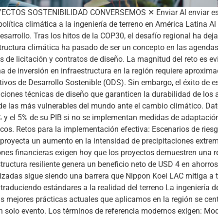
OS SOSTENIBILIDAD CONVERSEMOS ✕ Enviar Al enviar este fo
olítica climática a la ingeniería de terreno en América Latina Al 
sarrollo. Tras los hitos de la COP30, el desafío regional ha dej
structura climática ha pasado de ser un concepto en las agendas
 de licitación y contratos de diseño. La magnitud del reto es ev
ha de inversión en infraestructura en la región requiere aproxim
ivos de Desarrollo Sostenible (ODS). Sin embargo, el éxito de e
ciones técnicas de diseño que garanticen la durabilidad de los a
a de las más vulnerables del mundo ante el cambio climático. D
5% y el 5% de su PIB si no se implementan medidas de adaptación 
cos. Retos para la implementación efectiva: Escenarios de ries
 proyecta un aumento en la intensidad de precipitaciones extr
iones financieras exigen hoy que los proyectos demuestren una r
tructura resiliente genera un beneficio neto de USD 4 en ahorros
izadas sigue siendo una barrera que Nippon Koei LAC mitiga a t
raduciendo estándares a la realidad del terreno La ingeniería 
s mejores prácticas actuales que aplicamos en la región se cent
n solo evento. Los términos de referencia modernos exigen: Mod