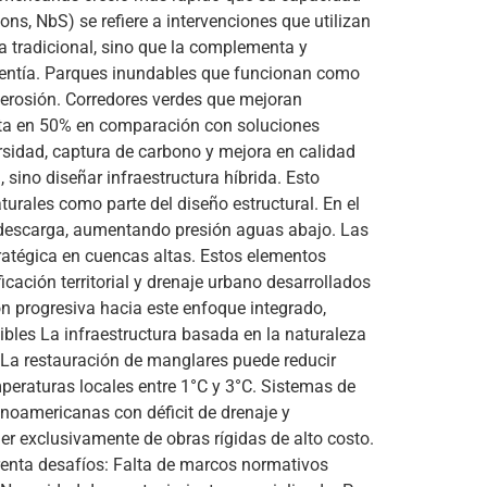
ons, NbS) se refiere a intervenciones que utilizan
a tradicional, sino que la complementa y
rrentía. Parques inundables que funcionan como
 erosión. Corredores verdes que mejoran
hasta en 50% en comparación con soluciones
rsidad, captura de carbono y mejora en calidad
 sino diseñar infraestructura híbrida. Esto
urales como parte del diseño estructural. En el
e descarga, aumentando presión aguas abajo. Las
tratégica en cuencas altas. Estos elementos
icación territorial y drenaje urbano desarrollados
ón progresiva hacia este enfoque integrado,
dibles La infraestructura basada en la naturaleza
 La restauración de manglares puede reducir
eraturas locales entre 1°C y 3°C. Sistemas de
tinoamericanas con déficit de drenaje y
r exclusivamente de obras rígidas de alto costo.
frenta desafíos: Falta de marcos normativos