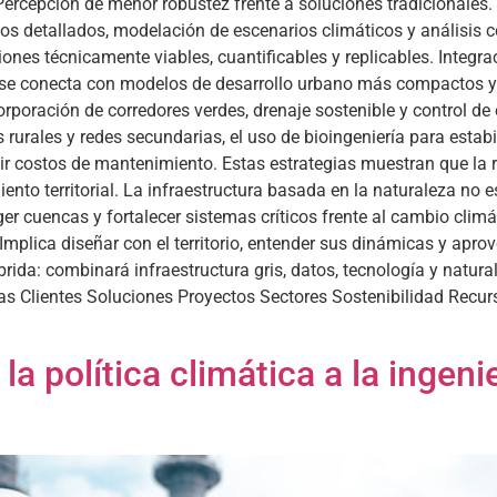
Percepción de menor robustez frente a soluciones tradicionales
os detallados, modelación de escenarios climáticos y análisis c
iones técnicamente viables, cuantificables y replicables. Integrac
n se conecta con modelos de desarrollo urbano más compactos y
orporación de corredores verdes, drenaje sostenible y control de 
urales y redes secundarias, el uso de bioingeniería para estabi
ducir costos de mantenimiento. Estas estrategias muestran que la
iento territorial. La infraestructura basada en la naturaleza no
er cuencas y fortalecer sistemas críticos frente al cambio climát
. Implica diseñar con el territorio, entender sus dinámicas y ap
híbrida: combinará infraestructura gris, datos, tecnología y nat
as Clientes Soluciones Proyectos Sectores Sostenibilidad Recu
la política climática a la ingeni