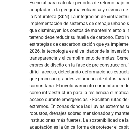
Esencial para calcular periodos de retorno bajo c
adaptadas a la geografía volcánica y sísmica de 
la Naturaleza (SbN) La integración de «infraestr
implementación de sistemas de drenaje urbano sos
que disminuyen los costos de mantenimiento a la
terreno debe reducir su huella de carbono. Esto i
estrategias de descarbonización que ya implemen
2026, la tecnología es el validador de la invers
transparencia y el cumplimiento de metas: Gemel
errores de diseño en la fase de pre-construcción.
difícil acceso, detectando deformaciones estructur
que procesan grandes volúmenes de datos para ide
comunitaria. El involucramiento comunitario redu
como infraestructura para la resiliencia climáti
acceso durante emergencias. · Facilitan rutas de 
extremos. En zonas donde las lluvias extremas s
robustos, drenajes sobredimensionados y manteni
instituciones más fuertes. La sostenibilidad de 
adaptación es la única forma de proteger el capit