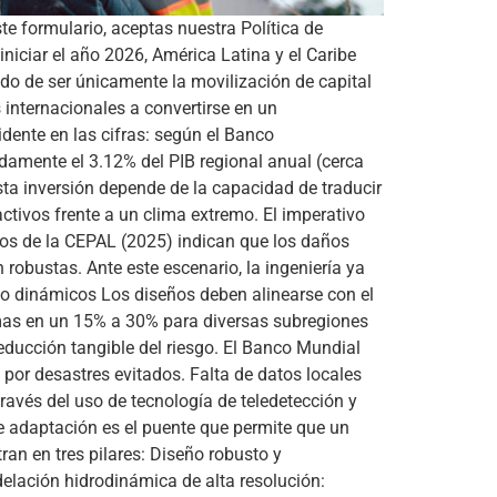
rmulario, aceptas nuestra Política de
iniciar el año 2026, América Latina y el Caribe
ado de ser únicamente la movilización de capital
 internacionales a convertirse en un
idente en las cifras: según el Banco
adamente el 3.12% del PIB regional anual (cerca
sta inversión depende de la capacidad de traducir
ctivos frente a un clima extremo. El imperativo
atos de la CEPAL (2025) indican que los daños
robustas. Ante este escenario, la ingeniería ya
go dinámicos Los diseños deben alinearse con el
emas en un 15% a 30% para diversas subregiones
educción tangible del riesgo. El Banco Mundial
 por desastres evitados. Falta de datos locales
ravés del uso de tecnología de teledetección y
de adaptación es el puente que permite que un
ran en tres pilares: Diseño robusto y
elación hidrodinámica de alta resolución: