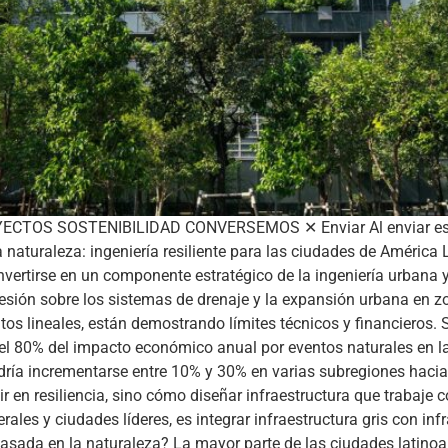
OS SOSTENIBILIDAD CONVERSEMOS ✕ Enviar Al enviar este fo
 naturaleza: ingeniería resiliente para las ciudades de América 
rtirse en un componente estratégico de la ingeniería urbana y te
esión sobre los sistemas de drenaje y la expansión urbana en zo
os lineales, están demostrando límites técnicos y financieros. 
el 80% del impacto económico anual por eventos naturales en la
odría incrementarse entre 10% y 30% en varias subregiones hacia
 en resiliencia, sino cómo diseñar infraestructura que trabaje con
es y ciudades líderes, es integrar infraestructura gris con inf
a basada en la naturaleza? La mayor parte de las ciudades lati